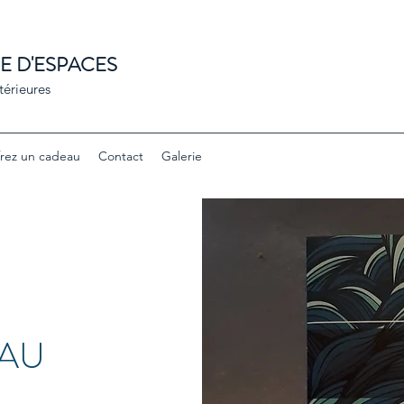
CE D'ESPACES
érieures
frez un cadeau
Contact
Galerie
EAU