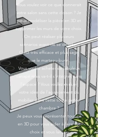
Vous voulez voir ce que donnerait
votre salon sans cette cloison ? Je
peux modéliser la pièce en 3D et
supprimer les murs de votre choix.
On peut réaliser plusieurs
scénarios avant de se décider.
C'est très efficace et plus sage
que le marteau-burin.
Vous voulez acheter ce fabuleux
canapé mais va-t-il s'intégrer dans
l'espace ? Vous voulez évaluer
votre idée de l'agencement du
mobilier dans cette toute petite
chambre ?
Je peux vous représenter tout ça
en 3D pour vous aider à faire vos
choix et vous lancer.