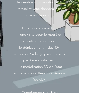
Je viendrai vous montrer le 3D
virtuel et vous donnerai des
images de rendu.
Ce service comprend :
- une visite pour le métré et
discuté des scénarios
- le déplacement inclus 40km
autour de Sarlat (si plus n’hésitez
pas à me contactez !)
- la modélisation 3D de l'état
actuel et des différents scénarios
(en n&b)
Complément possible :
- colorisation du modèle 3D
- implantation de mobilier